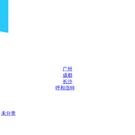
广州
成都
长沙
呼和浩特
未分类