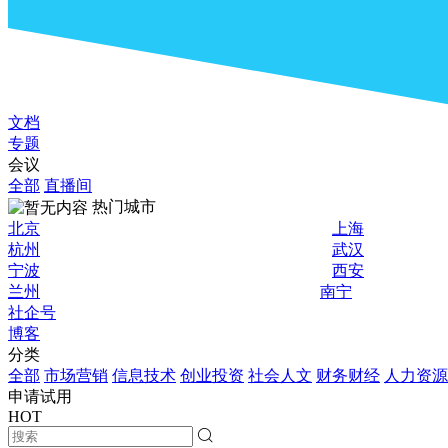
文档
专题
会议
全部
直播间
热门城市
北京
上海
杭州
武汉
宁波
西安
兰州
南宁
社企号
博客
分类
全部
市场营销
信息技术
创业投资
社会人文
财务财经
人力资源
申请试用
HOT