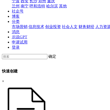
宁波
西安
长沙
郑州
重庆
兰州
南宁
呼和浩特
哈尔滨
其他
社企号
博客
分类
市场营销
信息技术
创业投资
社会人文
财务财经
人力资
消息
示说GPT
申请试用
登录
确定
快速创建
×