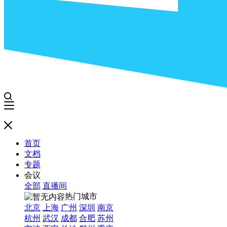
首页
文档
专题
会议
全部
直播间
热门城市
北京
上海
广州
深圳
南京
杭州
武汉
成都
合肥
苏州