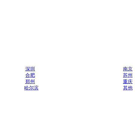
深圳
南京
合肥
苏州
郑州
重庆
哈尔滨
其他