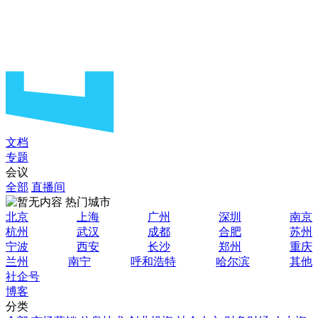
文档
专题
会议
全部
直播间
热门城市
北京
上海
广州
深圳
南京
杭州
武汉
成都
合肥
苏州
宁波
西安
长沙
郑州
重庆
兰州
南宁
呼和浩特
哈尔滨
其他
社企号
博客
分类