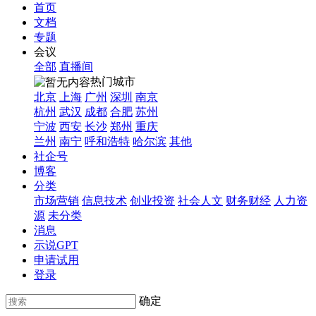
首页
文档
专题
会议
全部
直播间
热门城市
北京
上海
广州
深圳
南京
杭州
武汉
成都
合肥
苏州
宁波
西安
长沙
郑州
重庆
兰州
南宁
呼和浩特
哈尔滨
其他
社企号
博客
分类
市场营销
信息技术
创业投资
社会人文
财务财经
人力资
源
未分类
消息
示说GPT
申请试用
登录
确定