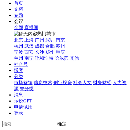
首页
文档
专题
会议
全部
直播间
热门城市
北京
上海
广州
深圳
南京
杭州
武汉
成都
合肥
苏州
宁波
西安
长沙
郑州
重庆
兰州
南宁
呼和浩特
哈尔滨
其他
社企号
博客
分类
市场营销
信息技术
创业投资
社会人文
财务财经
人力资
源
未分类
消息
示说GPT
申请试用
登录
确定