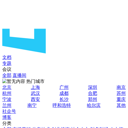
文档
专题
会议
全部
直播间
热门城市
北京
上海
广州
深圳
南京
杭州
武汉
成都
合肥
苏州
宁波
西安
长沙
郑州
重庆
兰州
南宁
呼和浩特
哈尔滨
其他
社企号
博客
分类