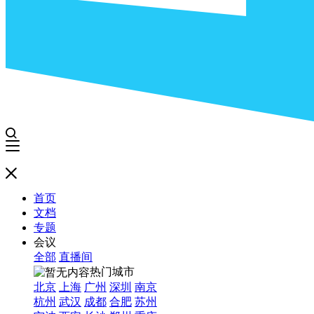
首页
文档
专题
会议
全部
直播间
热门城市
北京
上海
广州
深圳
南京
杭州
武汉
成都
合肥
苏州