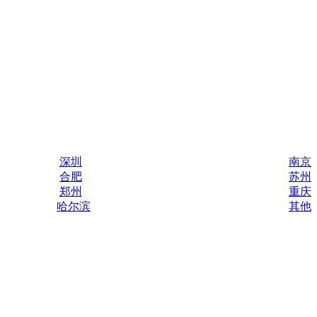
深圳
南京
合肥
苏州
郑州
重庆
哈尔滨
其他