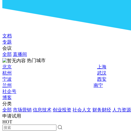
文档
专题
会议
全部
直播间
热门城市
北京
上海
杭州
武汉
宁波
西安
兰州
南宁
社企号
博客
分类
全部
市场营销
信息技术
创业投资
社会人文
财务财经
人力资源
申请试用
HOT