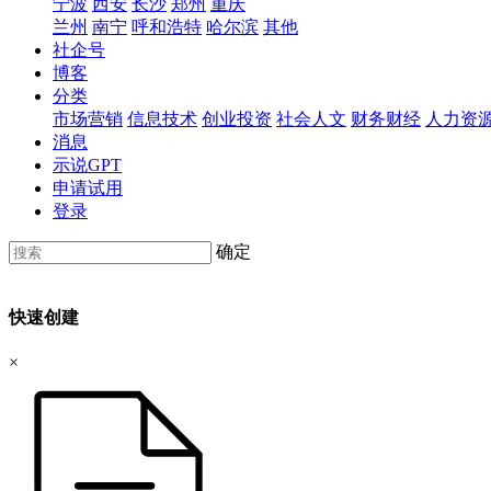
宁波
西安
长沙
郑州
重庆
兰州
南宁
呼和浩特
哈尔滨
其他
社企号
博客
分类
市场营销
信息技术
创业投资
社会人文
财务财经
人力资
消息
示说GPT
申请试用
登录
确定
快速创建
×