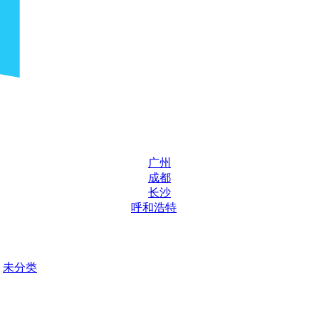
广州
成都
长沙
呼和浩特
未分类