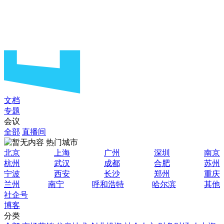
文档
专题
会议
全部
直播间
热门城市
北京
上海
广州
深圳
南京
杭州
武汉
成都
合肥
苏州
宁波
西安
长沙
郑州
重庆
兰州
南宁
呼和浩特
哈尔滨
其他
社企号
博客
分类