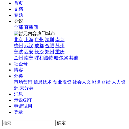
首页
文档
专题
会议
全部
直播间
热门城市
北京
上海
广州
深圳
南京
杭州
武汉
成都
合肥
苏州
宁波
西安
长沙
郑州
重庆
兰州
南宁
呼和浩特
哈尔滨
其他
社企号
博客
分类
市场营销
信息技术
创业投资
社会人文
财务财经
人力资
源
未分类
消息
示说GPT
申请试用
登录
确定