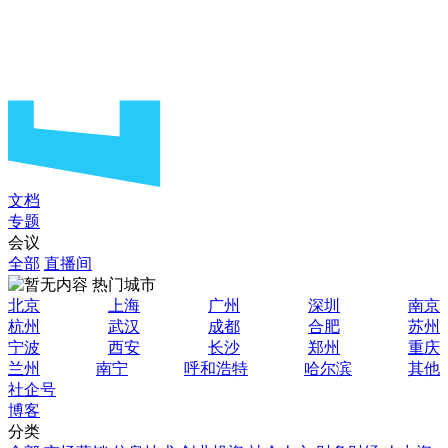
文档
专题
会议
全部
直播间
热门城市
北京
上海
广州
深圳
南京
杭州
武汉
成都
合肥
苏州
宁波
西安
长沙
郑州
重庆
兰州
南宁
呼和浩特
哈尔滨
其他
社企号
博客
分类