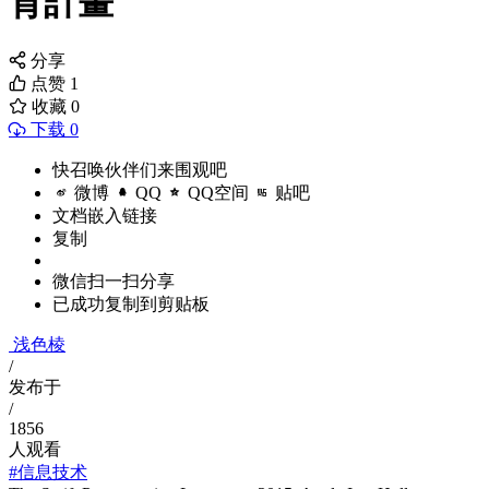
育計畫
分享
点赞
1
收藏
0
下载 0
快召唤伙伴们来围观吧
微博
QQ
QQ空间
贴吧
文档嵌入链接
复制
微信扫一扫分享
已成功复制到剪贴板
浅色棱
/
发布于
/
1856
人观看
#信息技术