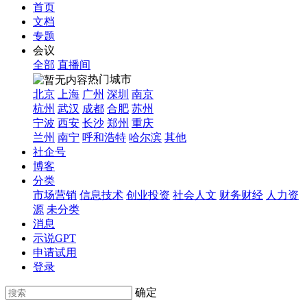
首页
文档
专题
会议
全部
直播间
热门城市
北京
上海
广州
深圳
南京
杭州
武汉
成都
合肥
苏州
宁波
西安
长沙
郑州
重庆
兰州
南宁
呼和浩特
哈尔滨
其他
社企号
博客
分类
市场营销
信息技术
创业投资
社会人文
财务财经
人力资
源
未分类
消息
示说GPT
申请试用
登录
确定