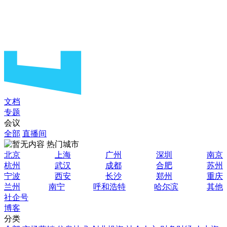
文档
专题
会议
全部
直播间
热门城市
北京
上海
广州
深圳
南京
杭州
武汉
成都
合肥
苏州
宁波
西安
长沙
郑州
重庆
兰州
南宁
呼和浩特
哈尔滨
其他
社企号
博客
分类