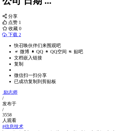
公司 日期 ...
分享
点赞
1
收藏
0
下载 2
快召唤伙伴们来围观吧
微博
QQ
QQ空间
贴吧
文档嵌入链接
复制
微信扫一扫分享
已成功复制到剪贴板
励志师
/
发布于
/
3558
人观看
#信息技术