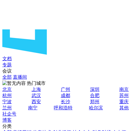
文档
专题
会议
全部
直播间
热门城市
北京
上海
广州
深圳
南京
杭州
武汉
成都
合肥
苏州
宁波
西安
长沙
郑州
重庆
兰州
南宁
呼和浩特
哈尔滨
其他
社企号
博客
分类