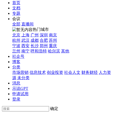
首页
文档
专题
会议
全部
直播间
热门城市
北京
上海
广州
深圳
南京
杭州
武汉
成都
合肥
苏州
宁波
西安
长沙
郑州
重庆
兰州
南宁
呼和浩特
哈尔滨
其他
社企号
博客
分类
市场营销
信息技术
创业投资
社会人文
财务财经
人力资
源
未分类
消息
示说GPT
申请试用
登录
确定