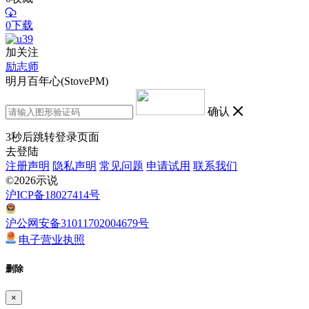
0下载
加关注
励志师
明月百年心(StovePM)
确认
3
秒后跳转登录页面
去登陆
注册声明
隐私声明
常见问题
申请试用
联系我们
©2026示说
沪ICP备18027414号
沪公网安备31011702004679号
电子营业执照
删除
×