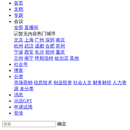
首页
文档
专题
会议
全部
直播间
热门城市
北京
上海
广州
深圳
南京
杭州
武汉
成都
合肥
苏州
宁波
西安
长沙
郑州
重庆
兰州
南宁
呼和浩特
哈尔滨
其他
社企号
博客
分类
市场营销
信息技术
创业投资
社会人文
财务财经
人力资
源
未分类
消息
示说GPT
申请试用
登录
确定