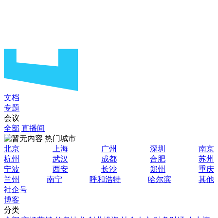
文档
专题
会议
全部
直播间
热门城市
北京
上海
广州
深圳
南京
杭州
武汉
成都
合肥
苏州
宁波
西安
长沙
郑州
重庆
兰州
南宁
呼和浩特
哈尔滨
其他
社企号
博客
分类