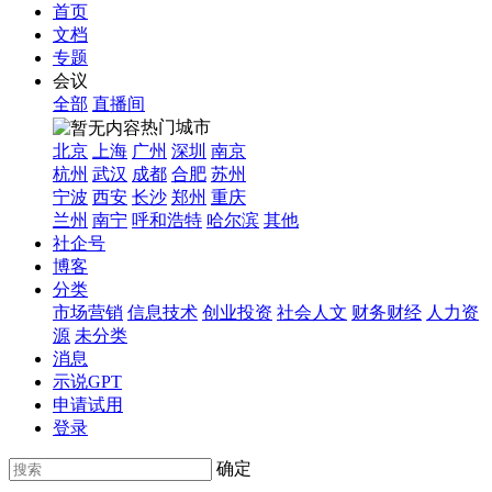
首页
文档
专题
会议
全部
直播间
热门城市
北京
上海
广州
深圳
南京
杭州
武汉
成都
合肥
苏州
宁波
西安
长沙
郑州
重庆
兰州
南宁
呼和浩特
哈尔滨
其他
社企号
博客
分类
市场营销
信息技术
创业投资
社会人文
财务财经
人力资
源
未分类
消息
示说GPT
申请试用
登录
确定