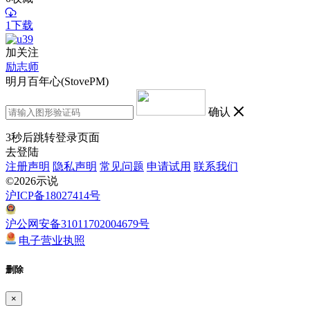
1下载
加关注
励志师
明月百年心(StovePM)
确认
3
秒后跳转登录页面
去登陆
注册声明
隐私声明
常见问题
申请试用
联系我们
©2026示说
沪ICP备18027414号
沪公网安备31011702004679号
电子营业执照
删除
×