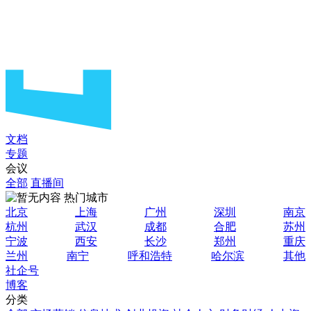
文档
专题
会议
全部
直播间
热门城市
北京
上海
广州
深圳
南京
杭州
武汉
成都
合肥
苏州
宁波
西安
长沙
郑州
重庆
兰州
南宁
呼和浩特
哈尔滨
其他
社企号
博客
分类