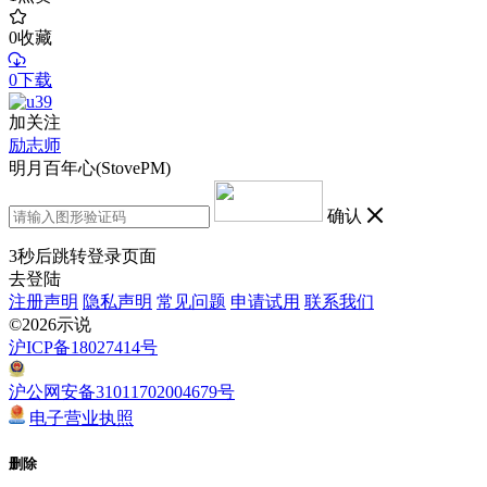
0
收藏
0下载
加关注
励志师
明月百年心(StovePM)
确认
3
秒后跳转登录页面
去登陆
注册声明
隐私声明
常见问题
申请试用
联系我们
©2026示说
沪ICP备18027414号
沪公网安备31011702004679号
电子营业执照
删除