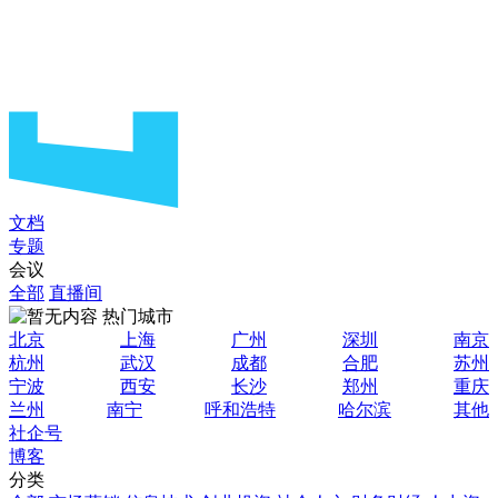
文档
专题
会议
全部
直播间
热门城市
北京
上海
广州
深圳
南京
杭州
武汉
成都
合肥
苏州
宁波
西安
长沙
郑州
重庆
兰州
南宁
呼和浩特
哈尔滨
其他
社企号
博客
分类