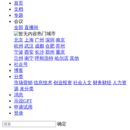
首页
文档
专题
会议
全部
直播间
热门城市
北京
上海
广州
深圳
南京
杭州
武汉
成都
合肥
苏州
宁波
西安
长沙
郑州
重庆
兰州
南宁
呼和浩特
哈尔滨
其他
社企号
博客
分类
市场营销
信息技术
创业投资
社会人文
财务财经
人力资
源
未分类
消息
示说GPT
申请试用
登录
确定