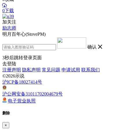
0下载
加关注
励志师
明月百年心(StovePM)
确认
3
秒后跳转登录页面
去登陆
注册声明
隐私声明
常见问题
申请试用
联系我们
©2026示说
沪ICP备18027414号
沪公网安备31011702004679号
电子营业执照
删除
×