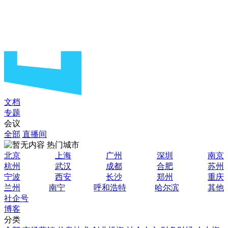
文档
专题
会议
全部
直播间
热门城市
北京
上海
广州
深圳
南京
杭州
武汉
成都
合肥
苏州
宁波
西安
长沙
郑州
重庆
兰州
南宁
呼和浩特
哈尔滨
其他
社企号
博客
分类