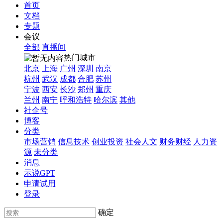
首页
文档
专题
会议
全部
直播间
热门城市
北京
上海
广州
深圳
南京
杭州
武汉
成都
合肥
苏州
宁波
西安
长沙
郑州
重庆
兰州
南宁
呼和浩特
哈尔滨
其他
社企号
博客
分类
市场营销
信息技术
创业投资
社会人文
财务财经
人力资
源
未分类
消息
示说GPT
申请试用
登录
确定