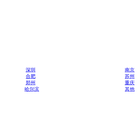
深圳
南京
合肥
苏州
郑州
重庆
哈尔滨
其他