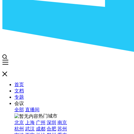
首页
文档
专题
会议
全部
直播间
热门城市
北京
上海
广州
深圳
南京
杭州
武汉
成都
合肥
苏州