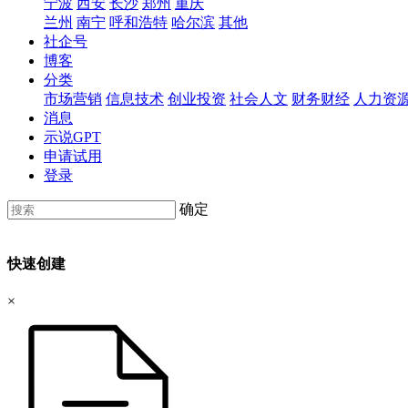
宁波
西安
长沙
郑州
重庆
兰州
南宁
呼和浩特
哈尔滨
其他
社企号
博客
分类
市场营销
信息技术
创业投资
社会人文
财务财经
人力资
消息
示说GPT
申请试用
登录
确定
快速创建
×