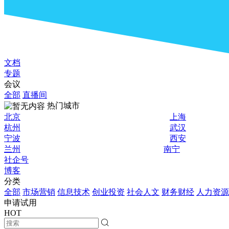
文档
专题
会议
全部
直播间
热门城市
北京
上海
杭州
武汉
宁波
西安
兰州
南宁
社企号
博客
分类
全部
市场营销
信息技术
创业投资
社会人文
财务财经
人力资源
申请试用
HOT