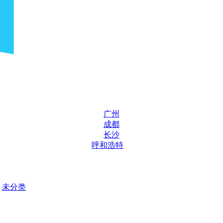
广州
成都
长沙
呼和浩特
未分类