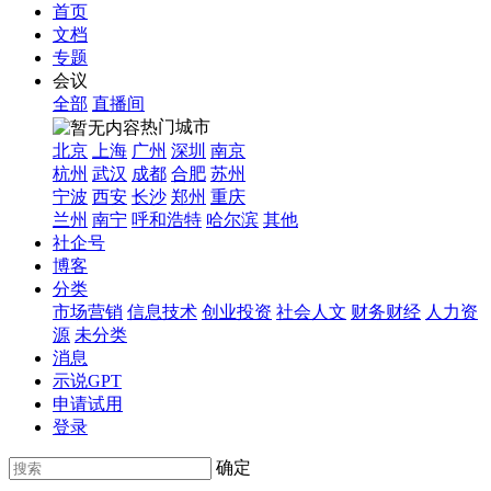
首页
文档
专题
会议
全部
直播间
热门城市
北京
上海
广州
深圳
南京
杭州
武汉
成都
合肥
苏州
宁波
西安
长沙
郑州
重庆
兰州
南宁
呼和浩特
哈尔滨
其他
社企号
博客
分类
市场营销
信息技术
创业投资
社会人文
财务财经
人力资
源
未分类
消息
示说GPT
申请试用
登录
确定