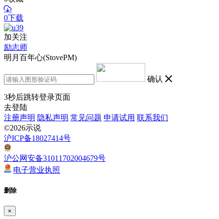
0下载
加关注
励志师
明月百年心(StovePM)
确认
3
秒后跳转登录页面
去登陆
注册声明
隐私声明
常见问题
申请试用
联系我们
©2026示说
沪ICP备18027414号
沪公网安备31011702004679号
电子营业执照
删除
×