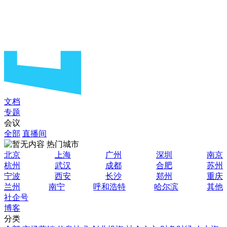
文档
专题
会议
全部
直播间
热门城市
北京
上海
广州
深圳
南京
杭州
武汉
成都
合肥
苏州
宁波
西安
长沙
郑州
重庆
兰州
南宁
呼和浩特
哈尔滨
其他
社企号
博客
分类