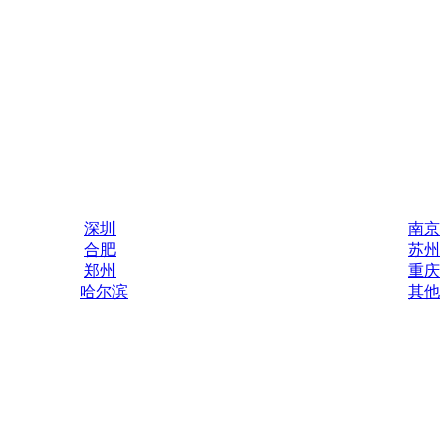
深圳
南京
合肥
苏州
郑州
重庆
哈尔滨
其他