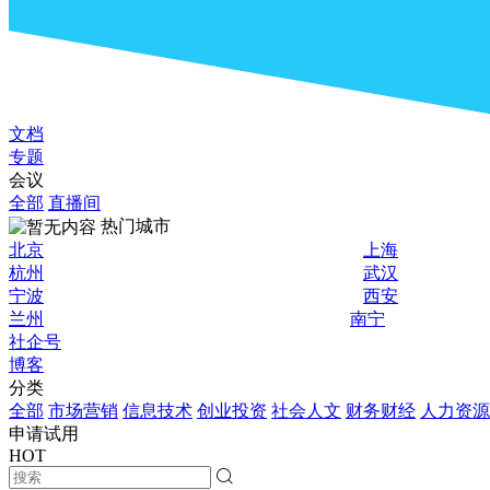
文档
专题
会议
全部
直播间
热门城市
北京
上海
杭州
武汉
宁波
西安
兰州
南宁
社企号
博客
分类
全部
市场营销
信息技术
创业投资
社会人文
财务财经
人力资源
申请试用
HOT