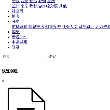
宁波
西安
长沙
郑州
重庆
兰州
南宁
呼和浩特
哈尔滨
其他
社企号
博客
分类
市场营销
信息技术
创业投资
社会人文
财务财经
人力资
消息
示说GPT
申请试用
登录
确定
快速创建
×