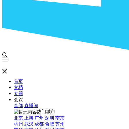
首页
文档
专题
会议
全部
直播间
热门城市
北京
上海
广州
深圳
南京
杭州
武汉
成都
合肥
苏州