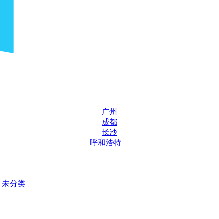
广州
成都
长沙
呼和浩特
未分类