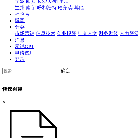
宁波
西安
长沙
郑州
重庆
兰州
南宁
呼和浩特
哈尔滨
其他
社企号
博客
分类
市场营销
信息技术
创业投资
社会人文
财务财经
人力资
消息
示说GPT
申请试用
登录
确定
快速创建
×