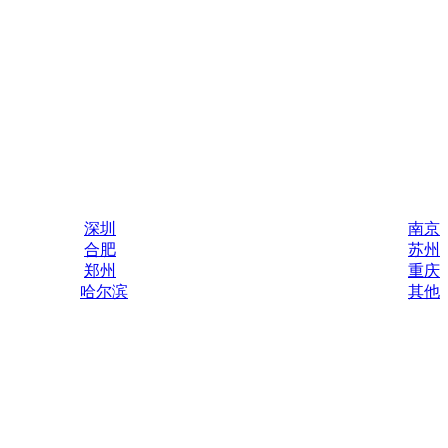
深圳
南京
合肥
苏州
郑州
重庆
哈尔滨
其他