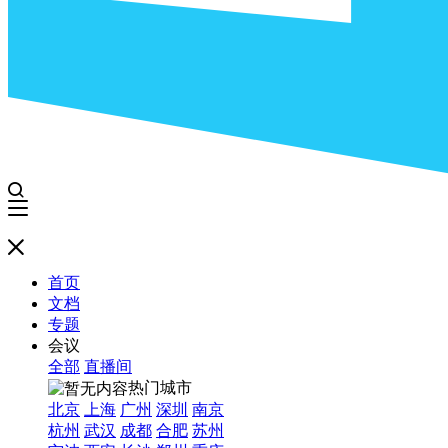
首页
文档
专题
会议
全部
直播间
热门城市
北京
上海
广州
深圳
南京
杭州
武汉
成都
合肥
苏州