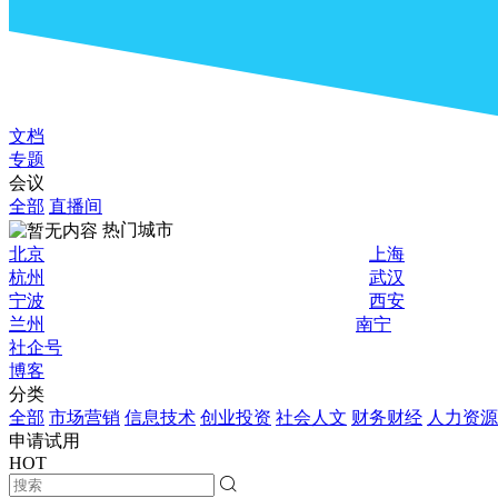
文档
专题
会议
全部
直播间
热门城市
北京
上海
杭州
武汉
宁波
西安
兰州
南宁
社企号
博客
分类
全部
市场营销
信息技术
创业投资
社会人文
财务财经
人力资源
申请试用
HOT