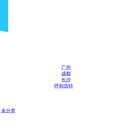
广州
成都
长沙
呼和浩特
未分类