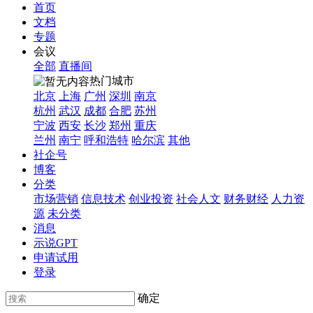
首页
文档
专题
会议
全部
直播间
热门城市
北京
上海
广州
深圳
南京
杭州
武汉
成都
合肥
苏州
宁波
西安
长沙
郑州
重庆
兰州
南宁
呼和浩特
哈尔滨
其他
社企号
博客
分类
市场营销
信息技术
创业投资
社会人文
财务财经
人力资
源
未分类
消息
示说GPT
申请试用
登录
确定