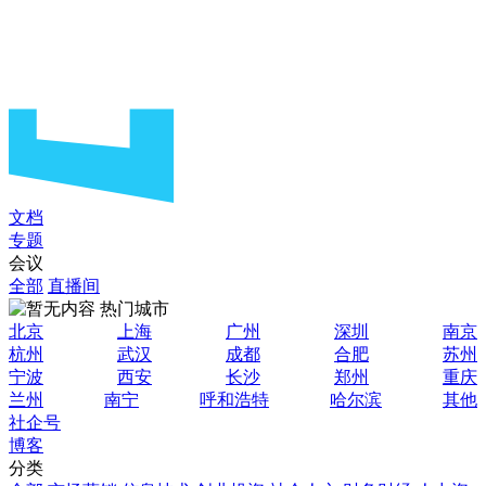
文档
专题
会议
全部
直播间
热门城市
北京
上海
广州
深圳
南京
杭州
武汉
成都
合肥
苏州
宁波
西安
长沙
郑州
重庆
兰州
南宁
呼和浩特
哈尔滨
其他
社企号
博客
分类