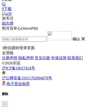
9下载
加关注
励志师
明月百年心(StovePM)
确认
3
秒后跳转登录页面
去登陆
注册声明
隐私声明
常见问题
申请试用
联系我们
©2026示说
沪ICP备18027414号
沪公网安备31011702004679号
电子营业执照
删除
×