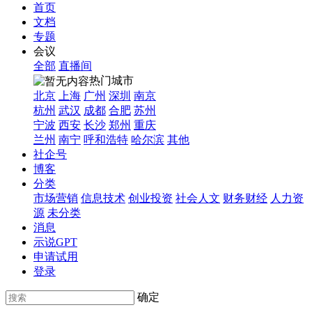
首页
文档
专题
会议
全部
直播间
热门城市
北京
上海
广州
深圳
南京
杭州
武汉
成都
合肥
苏州
宁波
西安
长沙
郑州
重庆
兰州
南宁
呼和浩特
哈尔滨
其他
社企号
博客
分类
市场营销
信息技术
创业投资
社会人文
财务财经
人力资
源
未分类
消息
示说GPT
申请试用
登录
确定