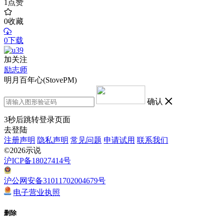
1
点赞
0
收藏
0下载
加关注
励志师
明月百年心(StovePM)
确认
3
秒后跳转登录页面
去登陆
注册声明
隐私声明
常见问题
申请试用
联系我们
©2026示说
沪ICP备18027414号
沪公网安备31011702004679号
电子营业执照
删除