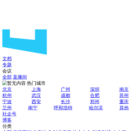
文档
专题
会议
全部
直播间
热门城市
北京
上海
广州
深圳
南京
杭州
武汉
成都
合肥
苏州
宁波
西安
长沙
郑州
重庆
兰州
南宁
呼和浩特
哈尔滨
其他
社企号
博客
分类