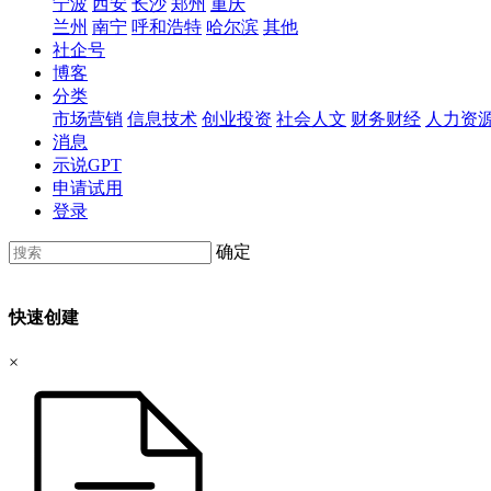
宁波
西安
长沙
郑州
重庆
兰州
南宁
呼和浩特
哈尔滨
其他
社企号
博客
分类
市场营销
信息技术
创业投资
社会人文
财务财经
人力资
消息
示说GPT
申请试用
登录
确定
快速创建
×