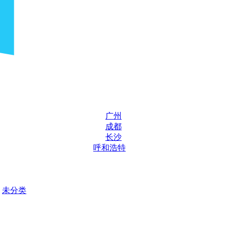
广州
成都
长沙
呼和浩特
未分类