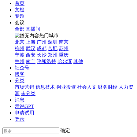
首页
文档
专题
会议
全部
直播间
热门城市
北京
上海
广州
深圳
南京
杭州
武汉
成都
合肥
苏州
宁波
西安
长沙
郑州
重庆
兰州
南宁
呼和浩特
哈尔滨
其他
社企号
博客
分类
市场营销
信息技术
创业投资
社会人文
财务财经
人力资
源
未分类
消息
示说GPT
申请试用
登录
确定