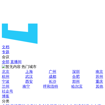
文档
专题
会议
全部
直播间
热门城市
北京
上海
广州
深圳
南京
杭州
武汉
成都
合肥
苏州
宁波
西安
长沙
郑州
重庆
兰州
南宁
呼和浩特
哈尔滨
其他
社企号
博客
分类