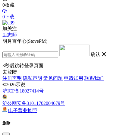
0
收藏
0下载
加关注
励志师
明月百年心(StovePM)
确认
3
秒后跳转登录页面
去登陆
注册声明
隐私声明
常见问题
申请试用
联系我们
©2026示说
沪ICP备18027414号
沪公网安备31011702004679号
电子营业执照
删除