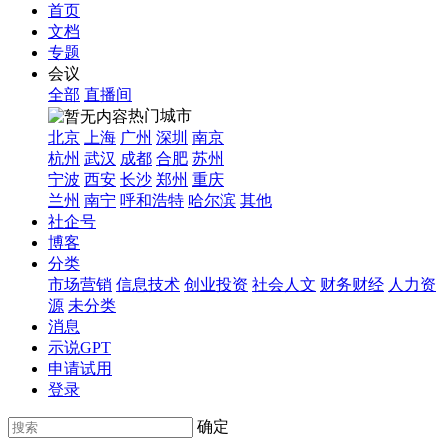
首页
文档
专题
会议
全部
直播间
热门城市
北京
上海
广州
深圳
南京
杭州
武汉
成都
合肥
苏州
宁波
西安
长沙
郑州
重庆
兰州
南宁
呼和浩特
哈尔滨
其他
社企号
博客
分类
市场营销
信息技术
创业投资
社会人文
财务财经
人力资
源
未分类
消息
示说GPT
申请试用
登录
确定