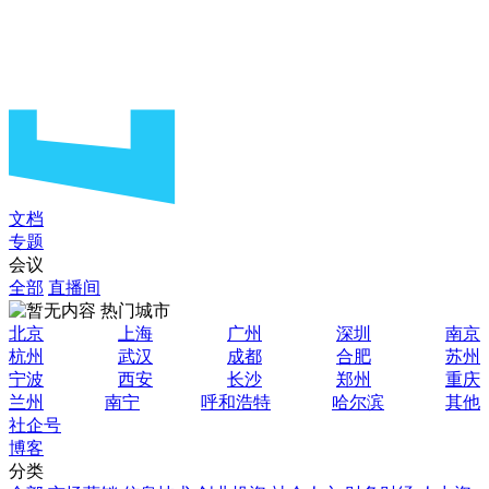
文档
专题
会议
全部
直播间
热门城市
北京
上海
广州
深圳
南京
杭州
武汉
成都
合肥
苏州
宁波
西安
长沙
郑州
重庆
兰州
南宁
呼和浩特
哈尔滨
其他
社企号
博客
分类