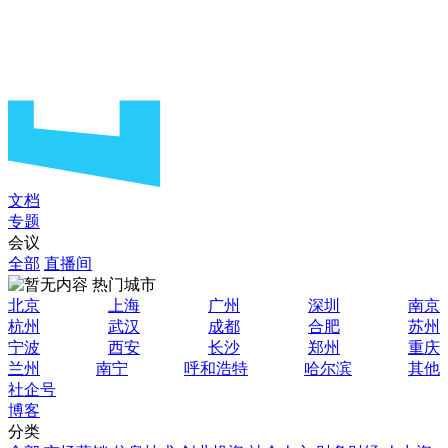
文档
专题
会议
全部
直播间
热门城市
北京
上海
广州
深圳
南京
杭州
武汉
成都
合肥
苏州
宁波
西安
长沙
郑州
重庆
兰州
南宁
呼和浩特
哈尔滨
其他
社企号
博客
分类