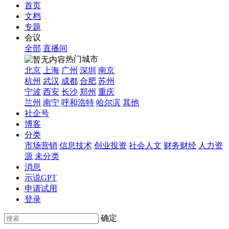
首页
文档
专题
会议
全部
直播间
热门城市
北京
上海
广州
深圳
南京
杭州
武汉
成都
合肥
苏州
宁波
西安
长沙
郑州
重庆
兰州
南宁
呼和浩特
哈尔滨
其他
社企号
博客
分类
市场营销
信息技术
创业投资
社会人文
财务财经
人力资
源
未分类
消息
示说GPT
申请试用
登录
确定