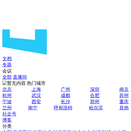
文档
专题
会议
全部
直播间
热门城市
北京
上海
广州
深圳
南京
杭州
武汉
成都
合肥
苏州
宁波
西安
长沙
郑州
重庆
兰州
南宁
呼和浩特
哈尔滨
其他
社企号
博客
分类