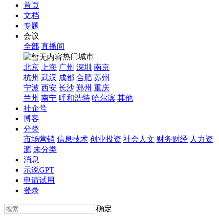
首页
文档
专题
会议
全部
直播间
热门城市
北京
上海
广州
深圳
南京
杭州
武汉
成都
合肥
苏州
宁波
西安
长沙
郑州
重庆
兰州
南宁
呼和浩特
哈尔滨
其他
社企号
博客
分类
市场营销
信息技术
创业投资
社会人文
财务财经
人力资
源
未分类
消息
示说GPT
申请试用
登录
确定