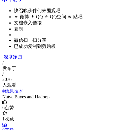
快召唤伙伴们来围观吧
微博
QQ
QQ空间
贴吧
文档嵌入链接
复制
微信扫一扫分享
已成功复制到剪贴板
深度递归
/
发布于
/
2076
人观看
#信息技术
Naïve Bayes and Hadoop
6
点赞
1
收藏