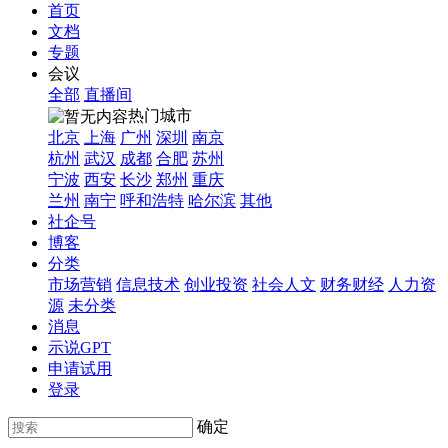
首页
文档
专题
会议
全部
直播间
热门城市
北京
上海
广州
深圳
南京
杭州
武汉
成都
合肥
苏州
宁波
西安
长沙
郑州
重庆
兰州
南宁
呼和浩特
哈尔滨
其他
社企号
博客
分类
市场营销
信息技术
创业投资
社会人文
财务财经
人力资
源
未分类
消息
示说GPT
申请试用
登录
确定