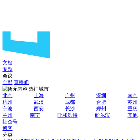
文档
专题
会议
全部
直播间
热门城市
北京
上海
广州
深圳
南京
杭州
武汉
成都
合肥
苏州
宁波
西安
长沙
郑州
重庆
兰州
南宁
呼和浩特
哈尔滨
其他
社企号
博客
分类