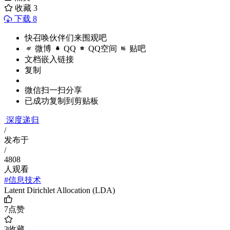
收藏
3
下载 8
快召唤伙伴们来围观吧
微博
QQ
QQ空间
贴吧
文档嵌入链接
复制
微信扫一扫分享
已成功复制到剪贴板
深度递归
/
发布于
/
4808
人观看
#信息技术
Latent Dirichlet Allocation (LDA)
7
点赞
3
收藏