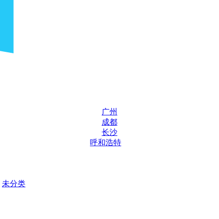
广州
成都
长沙
呼和浩特
未分类