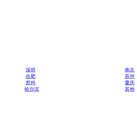
深圳
南京
合肥
苏州
郑州
重庆
哈尔滨
其他