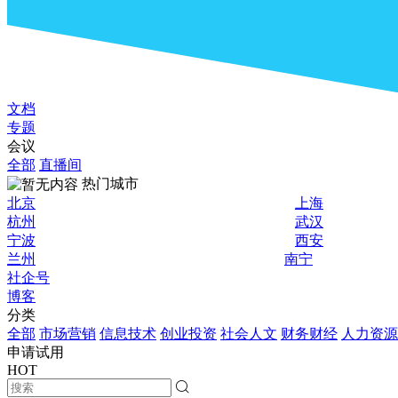
文档
专题
会议
全部
直播间
热门城市
北京
上海
杭州
武汉
宁波
西安
兰州
南宁
社企号
博客
分类
全部
市场营销
信息技术
创业投资
社会人文
财务财经
人力资源
申请试用
HOT