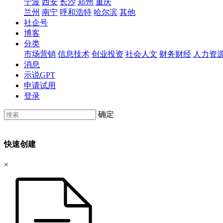
宁波
西安
长沙
郑州
重庆
兰州
南宁
呼和浩特
哈尔滨
其他
社企号
博客
分类
市场营销
信息技术
创业投资
社会人文
财务财经
人力资
消息
示说GPT
申请试用
登录
确定
快速创建
×