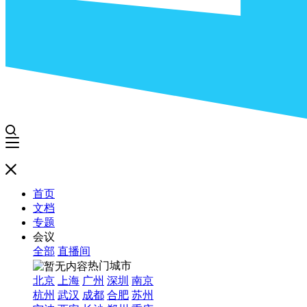
首页
文档
专题
会议
全部
直播间
热门城市
北京
上海
广州
深圳
南京
杭州
武汉
成都
合肥
苏州