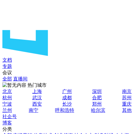
文档
专题
会议
全部
直播间
热门城市
北京
上海
广州
深圳
南京
杭州
武汉
成都
合肥
苏州
宁波
西安
长沙
郑州
重庆
兰州
南宁
呼和浩特
哈尔滨
其他
社企号
博客
分类