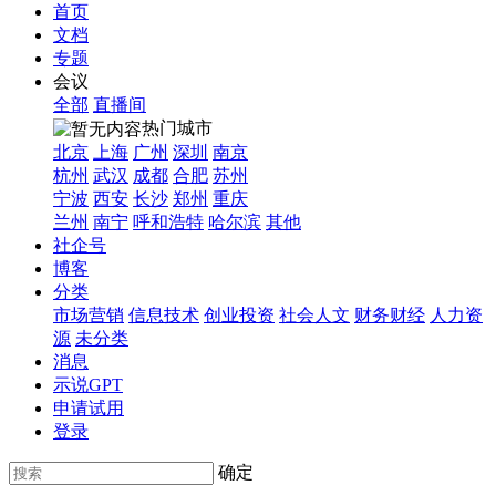
首页
文档
专题
会议
全部
直播间
热门城市
北京
上海
广州
深圳
南京
杭州
武汉
成都
合肥
苏州
宁波
西安
长沙
郑州
重庆
兰州
南宁
呼和浩特
哈尔滨
其他
社企号
博客
分类
市场营销
信息技术
创业投资
社会人文
财务财经
人力资
源
未分类
消息
示说GPT
申请试用
登录
确定