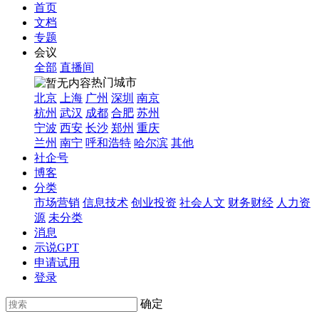
首页
文档
专题
会议
全部
直播间
热门城市
北京
上海
广州
深圳
南京
杭州
武汉
成都
合肥
苏州
宁波
西安
长沙
郑州
重庆
兰州
南宁
呼和浩特
哈尔滨
其他
社企号
博客
分类
市场营销
信息技术
创业投资
社会人文
财务财经
人力资
源
未分类
消息
示说GPT
申请试用
登录
确定