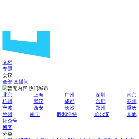
文档
专题
会议
全部
直播间
热门城市
北京
上海
广州
深圳
南京
杭州
武汉
成都
合肥
苏州
宁波
西安
长沙
郑州
重庆
兰州
南宁
呼和浩特
哈尔滨
其他
社企号
博客
分类