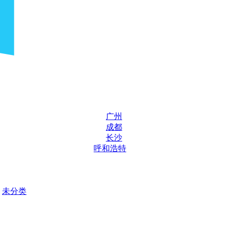
广州
成都
长沙
呼和浩特
未分类