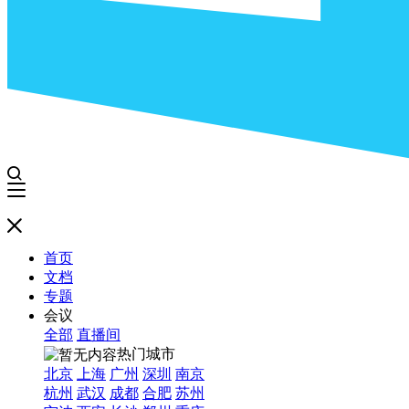
首页
文档
专题
会议
全部
直播间
热门城市
北京
上海
广州
深圳
南京
杭州
武汉
成都
合肥
苏州