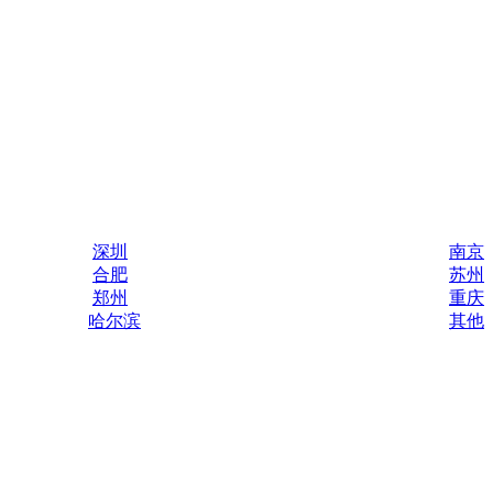
深圳
南京
合肥
苏州
郑州
重庆
哈尔滨
其他