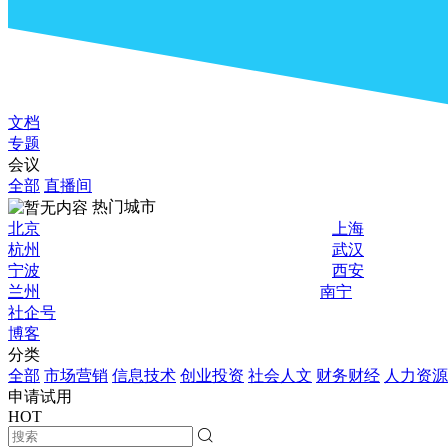
文档
专题
会议
全部
直播间
热门城市
北京
上海
杭州
武汉
宁波
西安
兰州
南宁
社企号
博客
分类
全部
市场营销
信息技术
创业投资
社会人文
财务财经
人力资源
申请试用
HOT