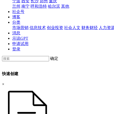
宁波
西安
长沙
郑州
重庆
兰州
南宁
呼和浩特
哈尔滨
其他
社企号
博客
分类
市场营销
信息技术
创业投资
社会人文
财务财经
人力资
消息
示说GPT
申请试用
登录
确定
快速创建
×