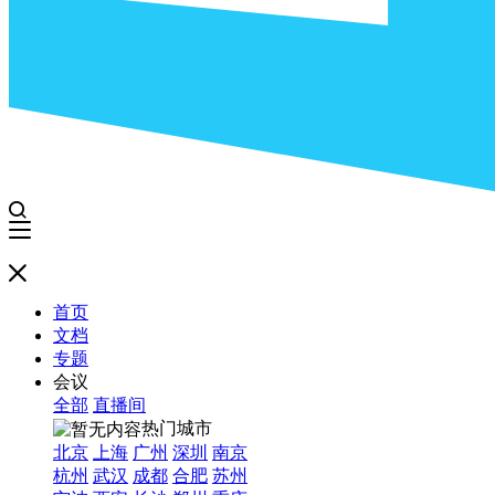
首页
文档
专题
会议
全部
直播间
热门城市
北京
上海
广州
深圳
南京
杭州
武汉
成都
合肥
苏州