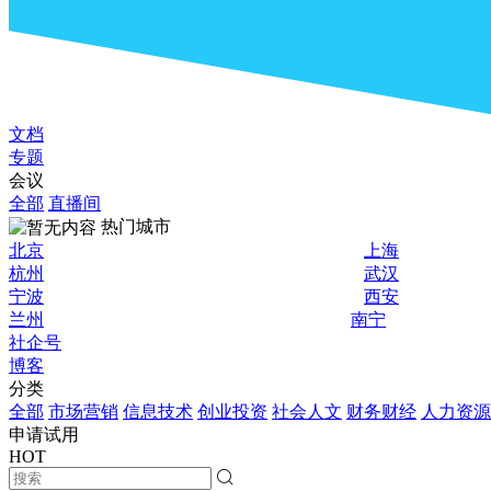
文档
专题
会议
全部
直播间
热门城市
北京
上海
杭州
武汉
宁波
西安
兰州
南宁
社企号
博客
分类
全部
市场营销
信息技术
创业投资
社会人文
财务财经
人力资源
申请试用
HOT