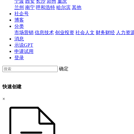
宁波
西安
长沙
郑州
重庆
兰州
南宁
呼和浩特
哈尔滨
其他
社企号
博客
分类
市场营销
信息技术
创业投资
社会人文
财务财经
人力资
消息
示说GPT
申请试用
登录
确定
快速创建
×