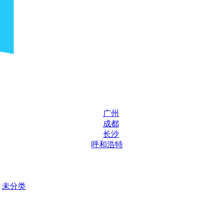
广州
成都
长沙
呼和浩特
未分类