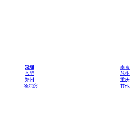
深圳
南京
合肥
苏州
郑州
重庆
哈尔滨
其他