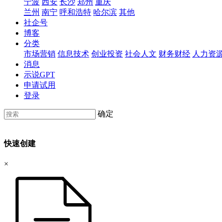
宁波
西安
长沙
郑州
重庆
兰州
南宁
呼和浩特
哈尔滨
其他
社企号
博客
分类
市场营销
信息技术
创业投资
社会人文
财务财经
人力资
消息
示说GPT
申请试用
登录
确定
快速创建
×