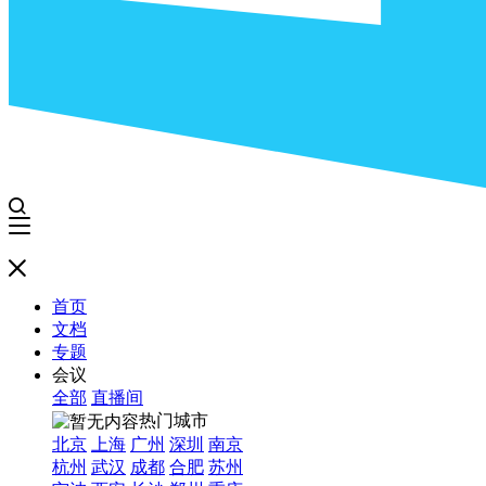
首页
文档
专题
会议
全部
直播间
热门城市
北京
上海
广州
深圳
南京
杭州
武汉
成都
合肥
苏州