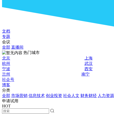
文档
专题
会议
全部
直播间
热门城市
北京
上海
杭州
武汉
宁波
西安
兰州
南宁
社企号
博客
分类
全部
市场营销
信息技术
创业投资
社会人文
财务财经
人力资源
申请试用
HOT