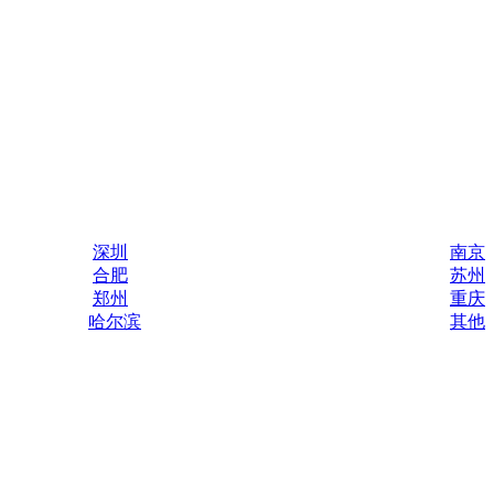
深圳
南京
合肥
苏州
郑州
重庆
哈尔滨
其他