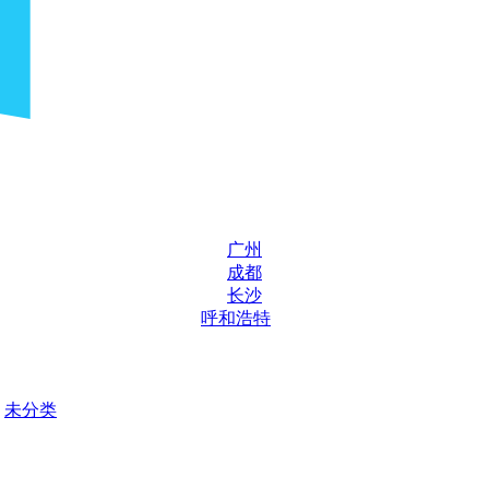
广州
成都
长沙
呼和浩特
未分类