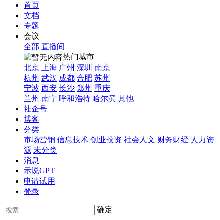
首页
文档
专题
会议
全部
直播间
热门城市
北京
上海
广州
深圳
南京
杭州
武汉
成都
合肥
苏州
宁波
西安
长沙
郑州
重庆
兰州
南宁
呼和浩特
哈尔滨
其他
社企号
博客
分类
市场营销
信息技术
创业投资
社会人文
财务财经
人力资
源
未分类
消息
示说GPT
申请试用
登录
确定