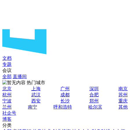
文档
专题
会议
全部
直播间
热门城市
北京
上海
广州
深圳
南京
杭州
武汉
成都
合肥
苏州
宁波
西安
长沙
郑州
重庆
兰州
南宁
呼和浩特
哈尔滨
其他
社企号
博客
分类