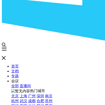
首页
文档
专题
会议
全部
直播间
热门城市
北京
上海
广州
深圳
南京
杭州
武汉
成都
合肥
苏州