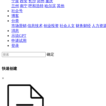
宁波
西安
长沙
郑州
重庆
兰州
南宁
呼和浩特
哈尔滨
其他
社企号
博客
分类
市场营销
信息技术
创业投资
社会人文
财务财经
人力资
消息
示说GPT
申请试用
登录
确定
快速创建
×