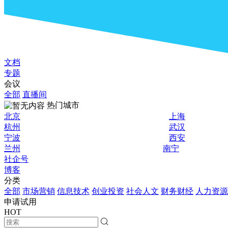
文档
专题
会议
全部
直播间
热门城市
北京
上海
杭州
武汉
宁波
西安
兰州
南宁
社企号
博客
分类
全部
市场营销
信息技术
创业投资
社会人文
财务财经
人力资源
申请试用
HOT