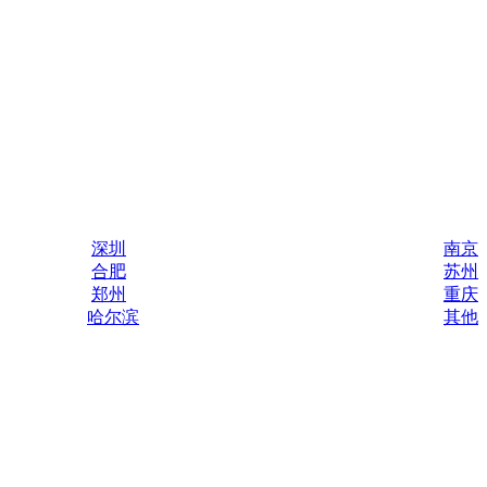
深圳
南京
合肥
苏州
郑州
重庆
哈尔滨
其他