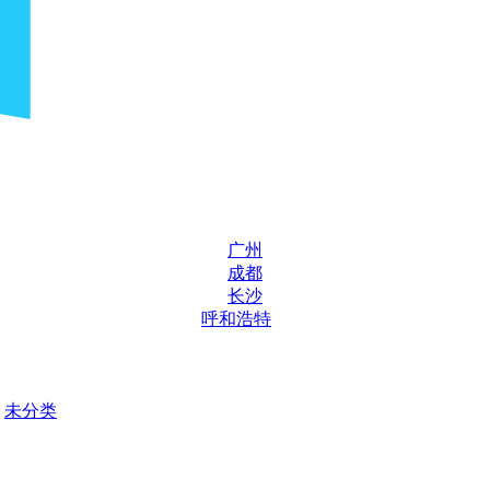
广州
成都
长沙
呼和浩特
未分类