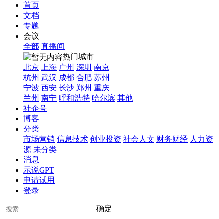
首页
文档
专题
会议
全部
直播间
热门城市
北京
上海
广州
深圳
南京
杭州
武汉
成都
合肥
苏州
宁波
西安
长沙
郑州
重庆
兰州
南宁
呼和浩特
哈尔滨
其他
社企号
博客
分类
市场营销
信息技术
创业投资
社会人文
财务财经
人力资
源
未分类
消息
示说GPT
申请试用
登录
确定