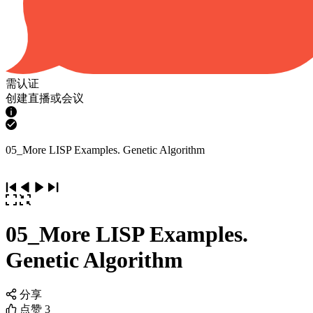
需认证
创建直播或会议
05_More LISP Examples. Genetic Algorithm
05_More LISP Examples.
Genetic Algorithm
分享
点赞
3