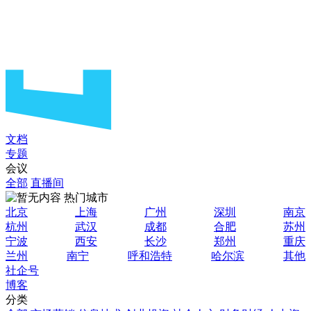
文档
专题
会议
全部
直播间
热门城市
北京
上海
广州
深圳
南京
杭州
武汉
成都
合肥
苏州
宁波
西安
长沙
郑州
重庆
兰州
南宁
呼和浩特
哈尔滨
其他
社企号
博客
分类