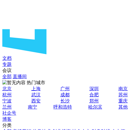
文档
专题
会议
全部
直播间
热门城市
北京
上海
广州
深圳
南京
杭州
武汉
成都
合肥
苏州
宁波
西安
长沙
郑州
重庆
兰州
南宁
呼和浩特
哈尔滨
其他
社企号
博客
分类