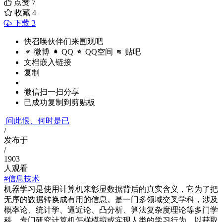
点赞
7
收藏
4
下载 3
快召唤伙伴们来围观吧
微博
QQ
QQ空间
贴吧
文档嵌入链接
复制
微信扫一扫分享
已成功复制到剪贴板
问此恨、何时是已
/
发布于
/
1903
人观看
#信息技术
机器学习是使用计算机来彰显数据背后的真实含义，它为了把
无序的数据转换成有用的信息。是一门多领域交叉学科，涉及
概率论、统计学、逼近论、凸分析、算法复杂度理论等多门学
科。专门研究计算机怎样模拟或实现人类的学习行为，以获取