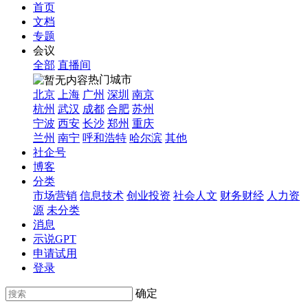
首页
文档
专题
会议
全部
直播间
热门城市
北京
上海
广州
深圳
南京
杭州
武汉
成都
合肥
苏州
宁波
西安
长沙
郑州
重庆
兰州
南宁
呼和浩特
哈尔滨
其他
社企号
博客
分类
市场营销
信息技术
创业投资
社会人文
财务财经
人力资
源
未分类
消息
示说GPT
申请试用
登录
确定