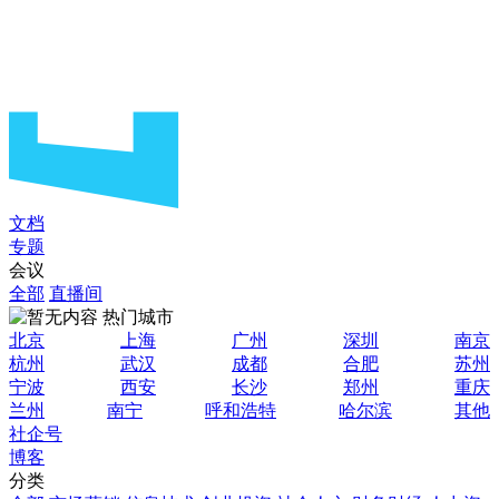
文档
专题
会议
全部
直播间
热门城市
北京
上海
广州
深圳
南京
杭州
武汉
成都
合肥
苏州
宁波
西安
长沙
郑州
重庆
兰州
南宁
呼和浩特
哈尔滨
其他
社企号
博客
分类