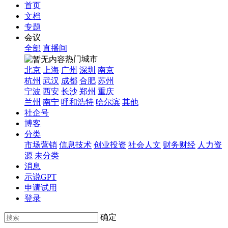
首页
文档
专题
会议
全部
直播间
热门城市
北京
上海
广州
深圳
南京
杭州
武汉
成都
合肥
苏州
宁波
西安
长沙
郑州
重庆
兰州
南宁
呼和浩特
哈尔滨
其他
社企号
博客
分类
市场营销
信息技术
创业投资
社会人文
财务财经
人力资
源
未分类
消息
示说GPT
申请试用
登录
确定