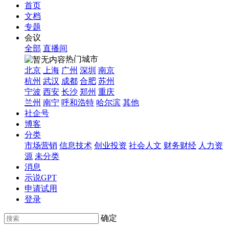
首页
文档
专题
会议
全部
直播间
热门城市
北京
上海
广州
深圳
南京
杭州
武汉
成都
合肥
苏州
宁波
西安
长沙
郑州
重庆
兰州
南宁
呼和浩特
哈尔滨
其他
社企号
博客
分类
市场营销
信息技术
创业投资
社会人文
财务财经
人力资
源
未分类
消息
示说GPT
申请试用
登录
确定