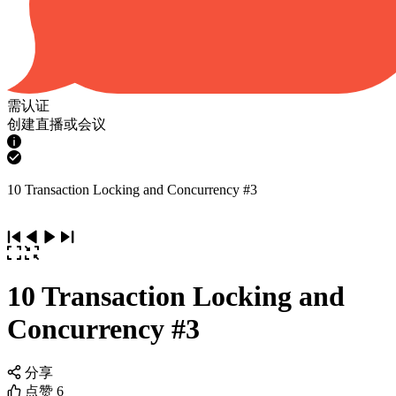
需认证
创建直播或会议
10 Transaction Locking and Concurrency #3
10 Transaction Locking and
Concurrency #3
分享
点赞
6