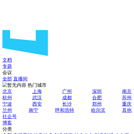
文档
专题
会议
全部
直播间
热门城市
北京
上海
广州
深圳
南京
杭州
武汉
成都
合肥
苏州
宁波
西安
长沙
郑州
重庆
兰州
南宁
呼和浩特
哈尔滨
其他
社企号
博客
分类