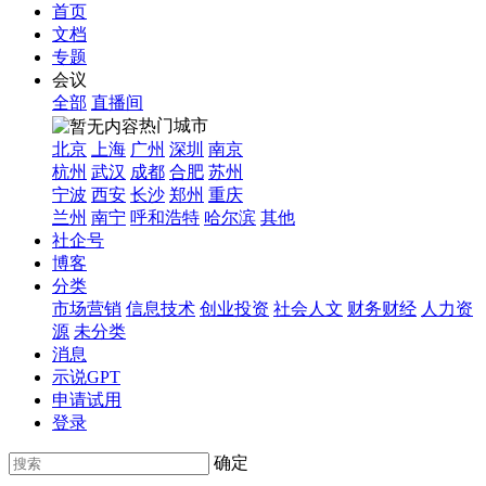
首页
文档
专题
会议
全部
直播间
热门城市
北京
上海
广州
深圳
南京
杭州
武汉
成都
合肥
苏州
宁波
西安
长沙
郑州
重庆
兰州
南宁
呼和浩特
哈尔滨
其他
社企号
博客
分类
市场营销
信息技术
创业投资
社会人文
财务财经
人力资
源
未分类
消息
示说GPT
申请试用
登录
确定