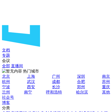
文档
专题
会议
全部
直播间
热门城市
北京
上海
广州
深圳
南京
杭州
武汉
成都
合肥
苏州
宁波
西安
长沙
郑州
重庆
兰州
南宁
呼和浩特
哈尔滨
其他
社企号
博客
分类