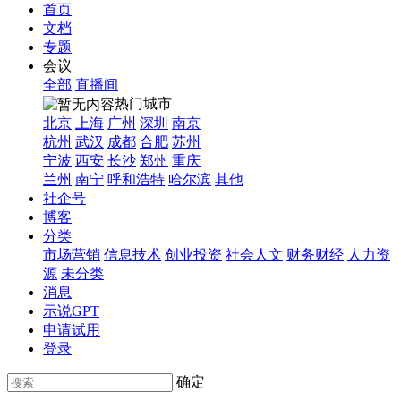
首页
文档
专题
会议
全部
直播间
热门城市
北京
上海
广州
深圳
南京
杭州
武汉
成都
合肥
苏州
宁波
西安
长沙
郑州
重庆
兰州
南宁
呼和浩特
哈尔滨
其他
社企号
博客
分类
市场营销
信息技术
创业投资
社会人文
财务财经
人力资
源
未分类
消息
示说GPT
申请试用
登录
确定