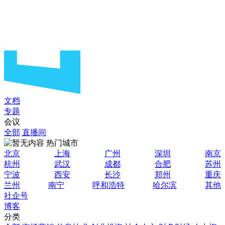
文档
专题
会议
全部
直播间
热门城市
北京
上海
广州
深圳
南京
杭州
武汉
成都
合肥
苏州
宁波
西安
长沙
郑州
重庆
兰州
南宁
呼和浩特
哈尔滨
其他
社企号
博客
分类