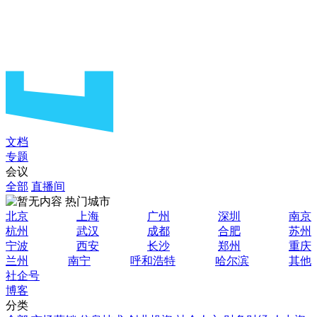
文档
专题
会议
全部
直播间
热门城市
北京
上海
广州
深圳
南京
杭州
武汉
成都
合肥
苏州
宁波
西安
长沙
郑州
重庆
兰州
南宁
呼和浩特
哈尔滨
其他
社企号
博客
分类