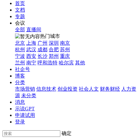
首页
文档
专题
会议
全部
直播间
热门城市
北京
上海
广州
深圳
南京
杭州
武汉
成都
合肥
苏州
宁波
西安
长沙
郑州
重庆
兰州
南宁
呼和浩特
哈尔滨
其他
社企号
博客
分类
市场营销
信息技术
创业投资
社会人文
财务财经
人力资
源
未分类
消息
示说GPT
申请试用
登录
确定