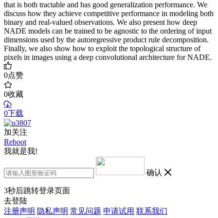
that is both tractable and has good generalization performance. We
discuss how they achieve competitive performance in modeling both
binary and real-valued observations. We also present how deep
NADE models can be trained to be agnostic to the ordering of input
dimensions used by the autoregressive product rule decomposition.
Finally, we also show how to exploit the topological structure of
pixels in images using a deep convolutional architecture for NADE.
0
点赞
0
收藏
0下载
加关注
Reboot
我就是我!
确认
3
秒后跳转登录页面
去登陆
注册声明
隐私声明
常见问题
申请试用
联系我们