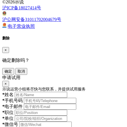
©2026示说
沪ICP备18027414号
沪公网安备31011702004679号
电子营业执照
删除
×
确定删除吗？
确定
取消
申请试用
×
示说运营小组将尽快与您联系，并提供试用服务
*
姓名
*
手机号码
*
电子邮件
*
职位
*
单位
*
微信号