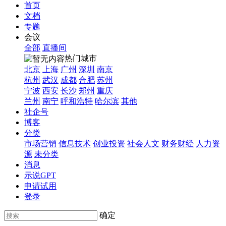
首页
文档
专题
会议
全部
直播间
热门城市
北京
上海
广州
深圳
南京
杭州
武汉
成都
合肥
苏州
宁波
西安
长沙
郑州
重庆
兰州
南宁
呼和浩特
哈尔滨
其他
社企号
博客
分类
市场营销
信息技术
创业投资
社会人文
财务财经
人力资
源
未分类
消息
示说GPT
申请试用
登录
确定