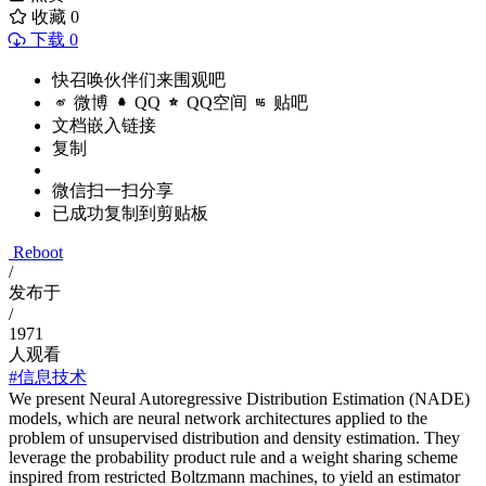
收藏
0
下载 0
快召唤伙伴们来围观吧
微博
QQ
QQ空间
贴吧
文档嵌入链接
复制
微信扫一扫分享
已成功复制到剪贴板
Reboot
/
发布于
/
1971
人观看
#信息技术
We present Neural Autoregressive Distribution Estimation (NADE)
models, which are neural network architectures applied to the
problem of unsupervised distribution and density estimation. They
leverage the probability product rule and a weight sharing scheme
inspired from restricted Boltzmann machines, to yield an estimator