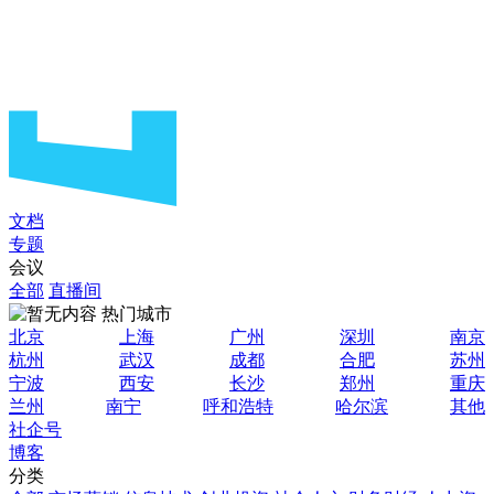
文档
专题
会议
全部
直播间
热门城市
北京
上海
广州
深圳
南京
杭州
武汉
成都
合肥
苏州
宁波
西安
长沙
郑州
重庆
兰州
南宁
呼和浩特
哈尔滨
其他
社企号
博客
分类