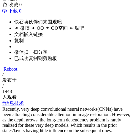
收藏
0
下载 0
快召唤伙伴们来围观吧
微博
QQ
QQ空间
贴吧
文档嵌入链接
复制
微信扫一扫分享
已成功复制到剪贴板
Reboot
/
发布于
/
1948
人观看
#信息技术
Recently, very deep convolutional neural networks(CNNs) have
been attracting considerable attention in image restoration. However,
as the depth grows, the long-term dependency problem is rarely
realized for these very deep models, which results in the prior
states/layers having little influence on the subsequent ones.