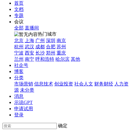
首页
文档
专题
会议
全部
直播间
热门城市
北京
上海
广州
深圳
南京
杭州
武汉
成都
合肥
苏州
宁波
西安
长沙
郑州
重庆
兰州
南宁
呼和浩特
哈尔滨
其他
社企号
博客
分类
市场营销
信息技术
创业投资
社会人文
财务财经
人力资
源
未分类
消息
示说GPT
申请试用
登录
确定