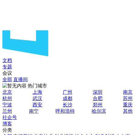
文档
专题
会议
全部
直播间
热门城市
北京
上海
广州
深圳
南京
杭州
武汉
成都
合肥
苏州
宁波
西安
长沙
郑州
重庆
兰州
南宁
呼和浩特
哈尔滨
其他
社企号
博客
分类