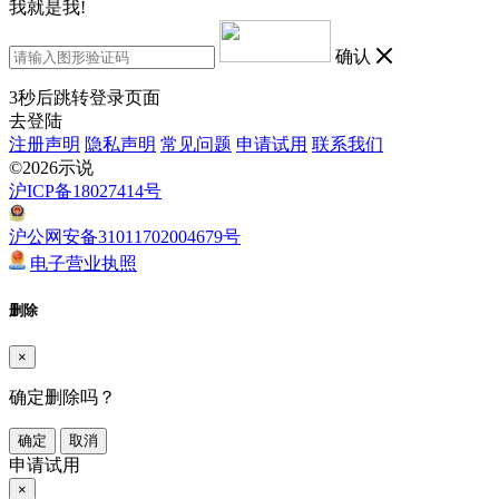
我就是我!
确认
3
秒后跳转登录页面
去登陆
注册声明
隐私声明
常见问题
申请试用
联系我们
©2026示说
沪ICP备18027414号
沪公网安备31011702004679号
电子营业执照
删除
×
确定删除吗？
确定
取消
申请试用
×