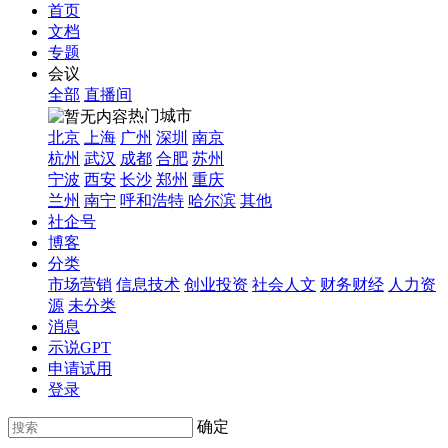
首页
文档
专题
会议
全部
直播间
热门城市
北京
上海
广州
深圳
南京
杭州
武汉
成都
合肥
苏州
宁波
西安
长沙
郑州
重庆
兰州
南宁
呼和浩特
哈尔滨
其他
社企号
博客
分类
市场营销
信息技术
创业投资
社会人文
财务财经
人力资
源
未分类
消息
示说GPT
申请试用
登录
确定