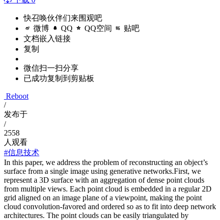
快召唤伙伴们来围观吧
微博
QQ
QQ空间
贴吧
文档嵌入链接
复制
微信扫一扫分享
已成功复制到剪贴板
Reboot
/
发布于
/
2558
人观看
#信息技术
In this paper, we address the problem of reconstructing an object’s
surface from a single image using generative networks.First, we
represent a 3D surface with an aggregation of dense point clouds
from multiple views. Each point cloud is embedded in a regular 2D
grid aligned on an image plane of a viewpoint, making the point
cloud convolution-favored and ordered so as to fit into deep network
architectures. The point clouds can be easily triangulated by