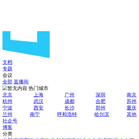
文档
专题
会议
全部
直播间
热门城市
北京
上海
广州
深圳
南京
杭州
武汉
成都
合肥
苏州
宁波
西安
长沙
郑州
重庆
兰州
南宁
呼和浩特
哈尔滨
其他
社企号
博客
分类