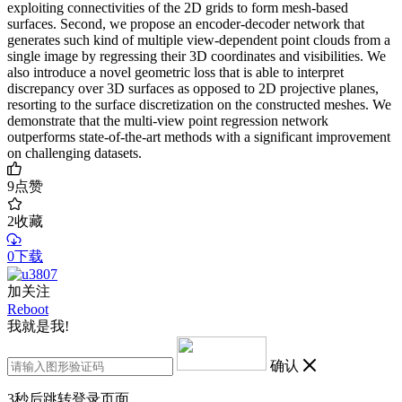
exploiting connectivities of the 2D grids to form mesh-based
surfaces. Second, we propose an encoder-decoder network that
generates such kind of multiple view-dependent point clouds from a
single image by regressing their 3D coordinates and visibilities. We
also introduce a novel geometric loss that is able to interpret
discrepancy over 3D surfaces as opposed to 2D projective planes,
resorting to the surface discretization on the constructed meshes. We
demonstrate that the multi-view point regression network
outperforms state-of-the-art methods with a significant improvement
on challenging datasets.
9
点赞
2
收藏
0下载
加关注
Reboot
我就是我!
确认
3
秒后跳转登录页面