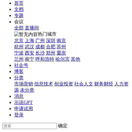
首页
文档
专题
会议
全部
直播间
热门城市
北京
上海
广州
深圳
南京
杭州
武汉
成都
合肥
苏州
宁波
西安
长沙
郑州
重庆
兰州
南宁
呼和浩特
哈尔滨
其他
社企号
博客
分类
市场营销
信息技术
创业投资
社会人文
财务财经
人力资
源
未分类
消息
示说GPT
申请试用
登录
确定