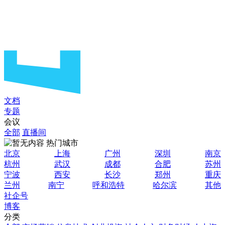
文档
专题
会议
全部
直播间
热门城市
北京
上海
广州
深圳
南京
杭州
武汉
成都
合肥
苏州
宁波
西安
长沙
郑州
重庆
兰州
南宁
呼和浩特
哈尔滨
其他
社企号
博客
分类