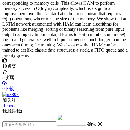
corresponding to memory cells. This allows HAM to perform
memory access in Θ(log n) complexity, which is a significant
improvement over the standard attention mechanism that requires
Θ(n) operations, where n is the size of the memory. We show that an
LSTM network augmented with HAM can learn algorithms for
problems like merging, sorting or binary searching from pure input-
output examples. In particular, it learns to sort n numbers in time Θ(n
log n) and generalizes well to input sequences much longer than the
ones seen during the training. We also show that HAM can be
trained to act like classic data structures: a stack, a FIFO queue and a
priority queue.
10
点赞
3
收藏
0下载
加关注
Reboot
我就是我!
确认