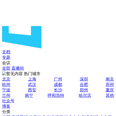
文档
专题
会议
全部
直播间
热门城市
北京
上海
广州
深圳
南京
杭州
武汉
成都
合肥
苏州
宁波
西安
长沙
郑州
重庆
兰州
南宁
呼和浩特
哈尔滨
其他
社企号
博客
分类