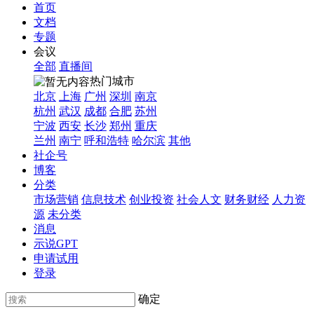
首页
文档
专题
会议
全部
直播间
热门城市
北京
上海
广州
深圳
南京
杭州
武汉
成都
合肥
苏州
宁波
西安
长沙
郑州
重庆
兰州
南宁
呼和浩特
哈尔滨
其他
社企号
博客
分类
市场营销
信息技术
创业投资
社会人文
财务财经
人力资
源
未分类
消息
示说GPT
申请试用
登录
确定