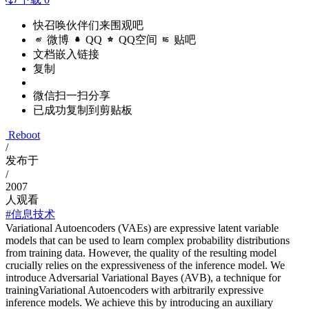
快召唤伙伴们来围观吧
微博
QQ
QQ空间
贴吧
文档嵌入链接
复制
微信扫一扫分享
已成功复制到剪贴板
Reboot
/
发布于
/
2007
人观看
#信息技术
Variational Autoencoders (VAEs) are expressive latent variable
models that can be used to learn complex probability distributions
from training data. However, the quality of the resulting model
crucially relies on the expressiveness of the inference model. We
introduce Adversarial Variational Bayes (AVB), a technique for
trainingVariational Autoencoders with arbitrarily expressive
inference models. We achieve this by introducing an auxiliary