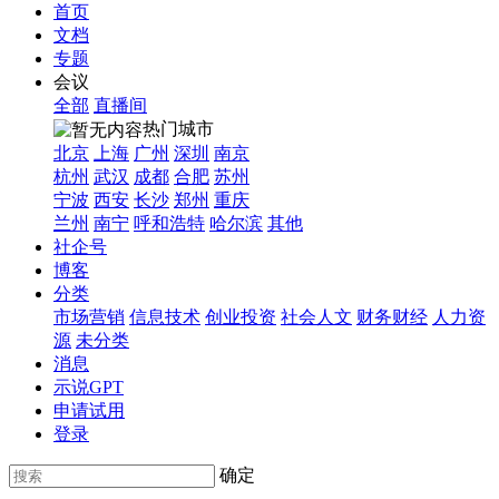
首页
文档
专题
会议
全部
直播间
热门城市
北京
上海
广州
深圳
南京
杭州
武汉
成都
合肥
苏州
宁波
西安
长沙
郑州
重庆
兰州
南宁
呼和浩特
哈尔滨
其他
社企号
博客
分类
市场营销
信息技术
创业投资
社会人文
财务财经
人力资
源
未分类
消息
示说GPT
申请试用
登录
确定