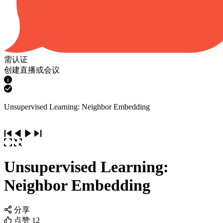
需认证
创建直播或会议
Unsupervised Learning: Neighbor Embedding
Unsupervised Learning:
Neighbor Embedding
分享
点赞
12