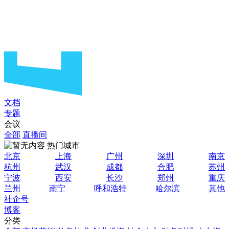
文档
专题
会议
全部
直播间
热门城市
北京
上海
广州
深圳
南京
杭州
武汉
成都
合肥
苏州
宁波
西安
长沙
郑州
重庆
兰州
南宁
呼和浩特
哈尔滨
其他
社企号
博客
分类