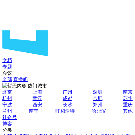
文档
专题
会议
全部
直播间
热门城市
北京
上海
广州
深圳
南京
杭州
武汉
成都
合肥
苏州
宁波
西安
长沙
郑州
重庆
兰州
南宁
呼和浩特
哈尔滨
其他
社企号
博客
分类