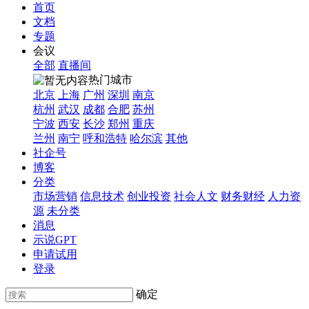
首页
文档
专题
会议
全部
直播间
热门城市
北京
上海
广州
深圳
南京
杭州
武汉
成都
合肥
苏州
宁波
西安
长沙
郑州
重庆
兰州
南宁
呼和浩特
哈尔滨
其他
社企号
博客
分类
市场营销
信息技术
创业投资
社会人文
财务财经
人力资
源
未分类
消息
示说GPT
申请试用
登录
确定