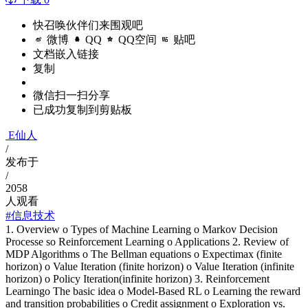
快召唤伙伴们来围观吧
微博
QQ
QQ空间
贴吧
文档嵌入链接
复制
微信扫一扫分享
已成功复制到剪贴板
E仙人
/
发布于
/
2058
人观看
#信息技术
1. Overview o Types of Machine Learning o Markov Decision
Processe so Reinforcement Learning o Applications 2. Review of
MDP Algorithms o The Bellman equations o Expectimax (finite
horizon) o Value Iteration (finite horizon) o Value Iteration (infinite
horizon) o Policy Iteration(infinite horizon) 3. Reinforcement
Learningo The basic idea o Model-Based RL o Learning the reward
and transition probabilities o Credit assignment o Exploration vs.