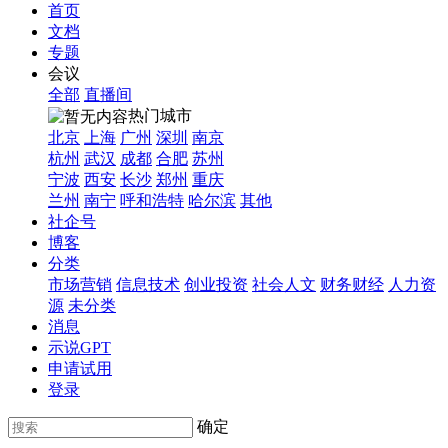
首页
文档
专题
会议
全部
直播间
热门城市
北京
上海
广州
深圳
南京
杭州
武汉
成都
合肥
苏州
宁波
西安
长沙
郑州
重庆
兰州
南宁
呼和浩特
哈尔滨
其他
社企号
博客
分类
市场营销
信息技术
创业投资
社会人文
财务财经
人力资
源
未分类
消息
示说GPT
申请试用
登录
确定