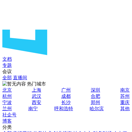
文档
专题
会议
全部
直播间
热门城市
北京
上海
广州
深圳
南京
杭州
武汉
成都
合肥
苏州
宁波
西安
长沙
郑州
重庆
兰州
南宁
呼和浩特
哈尔滨
其他
社企号
博客
分类