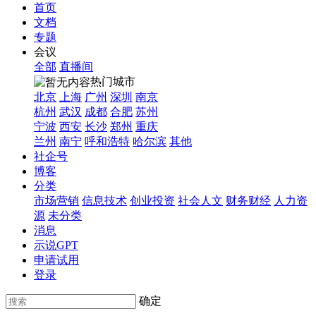
首页
文档
专题
会议
全部
直播间
热门城市
北京
上海
广州
深圳
南京
杭州
武汉
成都
合肥
苏州
宁波
西安
长沙
郑州
重庆
兰州
南宁
呼和浩特
哈尔滨
其他
社企号
博客
分类
市场营销
信息技术
创业投资
社会人文
财务财经
人力资
源
未分类
消息
示说GPT
申请试用
登录
确定