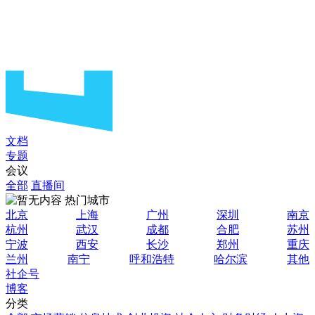
文档
专题
会议
全部
直播间
热门城市
北京
上海
广州
深圳
南京
杭州
武汉
成都
合肥
苏州
宁波
西安
长沙
郑州
重庆
兰州
南宁
呼和浩特
哈尔滨
其他
社企号
博客
分类