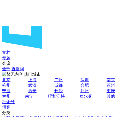
文档
专题
会议
全部
直播间
热门城市
北京
上海
广州
深圳
南京
杭州
武汉
成都
合肥
苏州
宁波
西安
长沙
郑州
重庆
兰州
南宁
呼和浩特
哈尔滨
其他
社企号
博客
分类