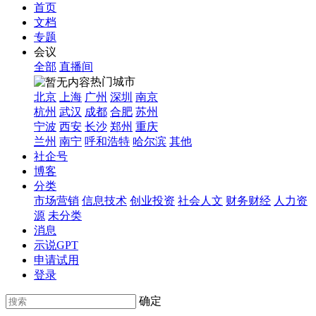
首页
文档
专题
会议
全部
直播间
热门城市
北京
上海
广州
深圳
南京
杭州
武汉
成都
合肥
苏州
宁波
西安
长沙
郑州
重庆
兰州
南宁
呼和浩特
哈尔滨
其他
社企号
博客
分类
市场营销
信息技术
创业投资
社会人文
财务财经
人力资
源
未分类
消息
示说GPT
申请试用
登录
确定