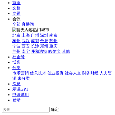
首页
文档
专题
会议
全部
直播间
热门城市
北京
上海
广州
深圳
南京
杭州
武汉
成都
合肥
苏州
宁波
西安
长沙
郑州
重庆
兰州
南宁
呼和浩特
哈尔滨
其他
社企号
博客
分类
市场营销
信息技术
创业投资
社会人文
财务财经
人力资
源
未分类
消息
示说GPT
申请试用
登录
确定