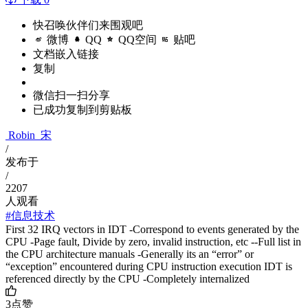
快召唤伙伴们来围观吧
微博
QQ
QQ空间
贴吧
文档嵌入链接
复制
微信扫一扫分享
已成功复制到剪贴板
Robin_宋
/
发布于
/
2207
人观看
#信息技术
First 32 IRQ vectors in IDT -Correspond to events generated by the
CPU -Page fault, Divide by zero, invalid instruction, etc --Full list in
the CPU architecture manuals -Generally its an “error” or
“exception” encountered during CPU instruction execution IDT is
referenced directly by the CPU -Completely internalized
3
点赞