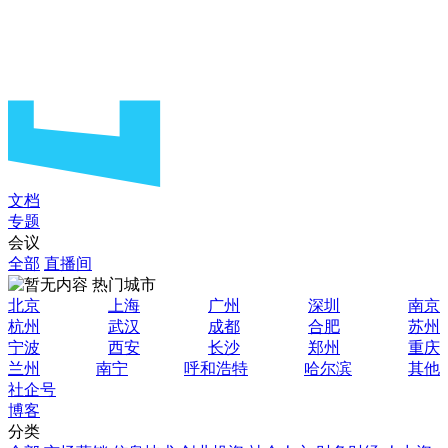
文档
专题
会议
全部
直播间
热门城市
北京
上海
广州
深圳
南京
杭州
武汉
成都
合肥
苏州
宁波
西安
长沙
郑州
重庆
兰州
南宁
呼和浩特
哈尔滨
其他
社企号
博客
分类